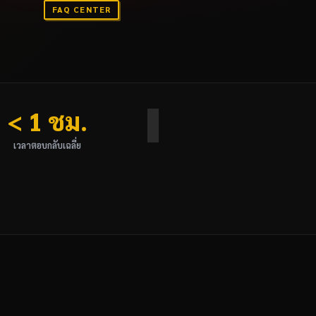
FAQ CENTER
< 1 ชม.
เวลาตอบกลับเฉลี่ย