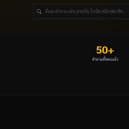
50+
คำถามที่ตอบแล้ว