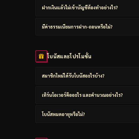
ฝากเงินแล้วไม่เข้าบัญชีต้องทำอย่างไร?
มีค่าธรรมเนียมการฝาก-ถอนหรือไม่?
โบนัสและโปรโมชั่น
สมาชิกใหม่ได้รับโบนัสอะไรบ้าง?
เทิร์นโอเวอร์คืออะไร และคำนวณอย่างไร?
โบนัสหมดอายุหรือไม่?