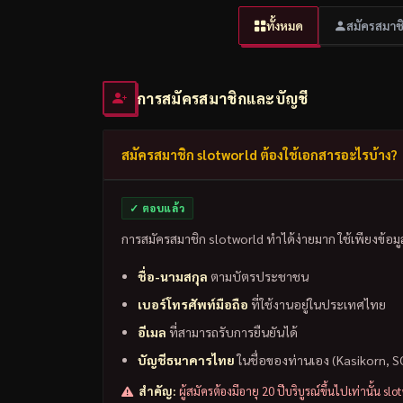
ทั้งหมด
สมัครสมาช
การสมัครสมาชิกและบัญชี
สมัครสมาชิก slotworld ต้องใช้เอกสารอะไรบ้าง?
✓ ตอบแล้ว
การสมัครสมาชิก slotworld ทำได้ง่ายมาก ใช้เพียงข้อมูล
ชื่อ-นามสกุล
ตามบัตรประชาชน
เบอร์โทรศัพท์มือถือ
ที่ใช้งานอยู่ในประเทศไทย
อีเมล
ที่สามารถรับการยืนยันได้
บัญชีธนาคารไทย
ในชื่อของท่านเอง (Kasikorn, S
สำคัญ:
ผู้สมัครต้องมีอายุ 20 ปีบริบูรณ์ขึ้นไปเท่านั้น 