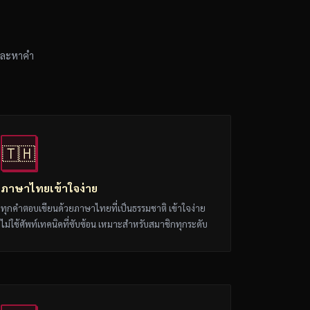
และหาคำ
🇹🇭
ภาษาไทยเข้าใจง่าย
ทุกคำตอบเขียนด้วยภาษาไทยที่เป็นธรรมชาติ เข้าใจง่าย
ไม่ใช้ศัพท์เทคนิคที่ซับซ้อน เหมาะสำหรับสมาชิกทุกระดับ