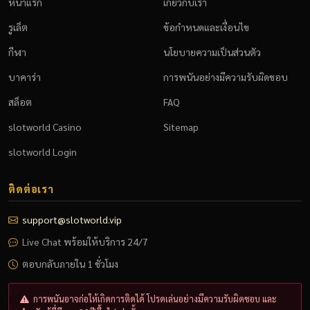
หน้าแรก
เกี่ยวกับเรา
รูเล็ต
ข้อกำหนดและเงื่อนไข
กีฬา
นโยบายความเป็นส่วนตัว
บาคาร่า
การพนันอย่างมีความรับผิดชอบ
สล็อต
FAQ
slotworld Casino
Sitemap
slotworld Login
ติดต่อเรา
support@slotworld.vip
Live Chat พร้อมให้บริการ 24/7
ตอบกลับภายใน 1 ชั่วโมง
การพนันอาจก่อให้เกิดการติดได้ โปรดเล่นอย่างมีความรับผิดชอบ และ