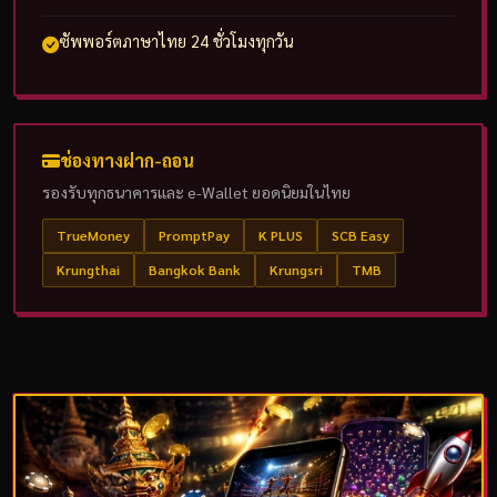
ซัพพอร์ตภาษาไทย 24 ชั่วโมงทุกวัน
ช่องทางฝาก-ถอน
รองรับทุกธนาคารและ e-Wallet ยอดนิยมในไทย
TrueMoney
PromptPay
K PLUS
SCB Easy
Krungthai
Bangkok Bank
Krungsri
TMB