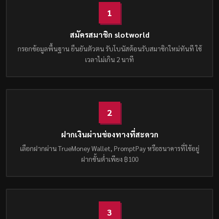
1
สมัครสมาชิก slotworld
กรอกข้อมูลพื้นฐาน ยืนยันตัวตน รับโบนัสต้อนรับสมาชิกใหม่ทันที ใช้
เวลาไม่เกิน 2 นาที
2
ฝากเงินผ่านช่องทางที่สะดวก
เลือกฝากผ่าน TrueMoney Wallet, PromptPay หรือธนาคารที่ใช้อยู่
ฝากขั้นต่ำเพียง ฿100
3