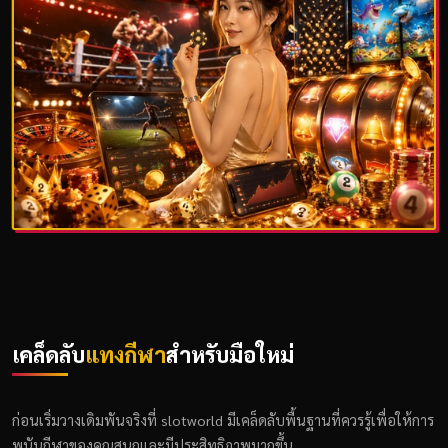
เคล็ดลับ
แทงกีฬา
สำหรับมือใหม่
ก่อนเริ่มวางเดิมพันจริงที่ slotworld มีเคล็ดลับพื้นฐานที่ควรรู้เพื่อให้การ
พนันกีฬาของคุณสนุกและมีประสิทธิภาพมากขึ้น