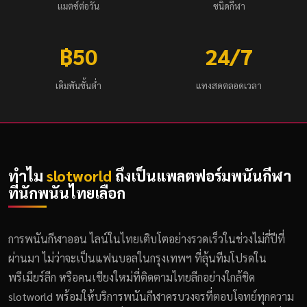
แมตช์ต่อวัน
ชนิดกีฬา
฿50
24/7
เดิมพันขั้นต่ำ
แทงสดตลอดเวลา
ทำไม
slotworld
ถึงเป็นแพลตฟอร์มพนันกีฬา
ที่นักพนันไทยเลือก
การพนันกีฬาออน ไลน์ในไทยเติบโตอย่างรวดเร็วในช่วงไม่กี่ปีที่
ผ่านมา ไม่ว่าจะเป็นแฟนบอลในกรุงเทพฯ ที่ลุ้นทีมโปรดใน
พรีเมียร์ลีก หรือคนเชียงใหม่ที่ติดตามไทยลีกอย่างใกล้ชิด
slotworld พร้อมให้บริการพนันกีฬาครบวงจรที่ตอบโจทย์ทุกความ