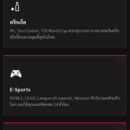
🏏
คริกเก็ต
IPL, Test Cricket, T20 World Cup ครบทุกรายการ ตลาดพนันคริก
เก็ตที่ครอบคลุมที่สุดในไทย
🎮
E-Sports
DOTA 2, CS:GO, League of Legends, Valorant ทัวร์นาเมนต์ระดับ
โลก แทงได้ทุกแมตช์ตลอด 24 ชั่วโมง