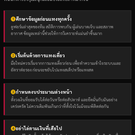
ศึกษาข้อมูลก่อนแทงทุกครั้ง
ดูฟอร์มล่าสุดของทีม สถิติการพบกัน ผู้เล่นบาดเจ็บ และสภาพ
อากาศ ข้อมูลเหล่านี้ช่วยให้การวิเคราะห์แม่นยำขึ้นมาก
เริ่มต้นด้วยการแทงเดี่ยว
มือใหม่ควรเริ่มจากการแทงเดี่ยวก่อน เพื่อทำความเข้าใจระบบและ
อัตราต่อรอง ก่อนจะขยับไปแทงสเต็ปหรือแทงสด
กำหนดงบประมาณล่วงหน้า
ตั้งวงเงินที่ยอมรับได้ต่อวันหรือต่อสัปดาห์ และยึดมั่นกับมันอย่าง
เคร่งครัด ไม่ควรเดิมพันเกินกว่าที่ตั้งใจไว้แม้จะแพ้ติดต่อกัน
อย่าไล่ตามเงินที่เสียไป