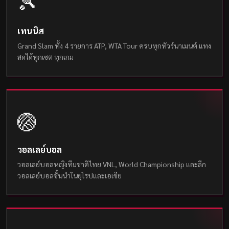
🎾
เทนนิส
Grand Slam ทั้ง 4 รายการ ATP, WTA Tour ครบทุกทัวร์นาเมนต์ แทง
สดได้ทุกเซต ทุกเกม
🏐
วอลเลย์บอล
วอลเลย์บอลหญิงทีมชาติไทย VNL, World Championship และลีก
วอลเลย์บอลชั้นนำในยุโรปและเอเชีย