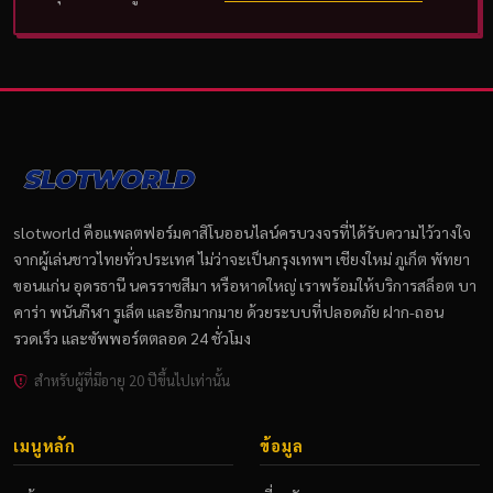
slotworld คือแพลตฟอร์มคาสิโนออนไลน์ครบวงจรที่ได้รับความไว้วางใจ
จากผู้เล่นชาวไทยทั่วประเทศ ไม่ว่าจะเป็นกรุงเทพฯ เชียงใหม่ ภูเก็ต พัทยา
ขอนแก่น อุดรธานี นครราชสีมา หรือหาดใหญ่ เราพร้อมให้บริการสล็อต บา
คาร่า พนันกีฬา รูเล็ต และอีกมากมาย ด้วยระบบที่ปลอดภัย ฝาก-ถอน
รวดเร็ว และซัพพอร์ตตลอด 24 ชั่วโมง
สำหรับผู้ที่มีอายุ 20 ปีขึ้นไปเท่านั้น
เมนูหลัก
ข้อมูล